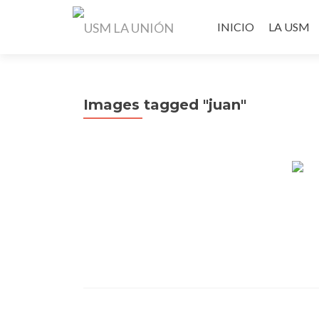
Ir
al
INICIO
LA USM
contenido
Images tagged "juan"