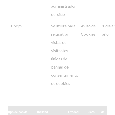
administrador
del sitio
__tlbcpv
Se utiliza para
Aviso de
1 día a 
regisgtrar
Cookies
año
vistas de
visitantes
únicas del
banner de
consentimiento
de cookies
Tipo de cookie
Finalidad
Entidad
Plazo de