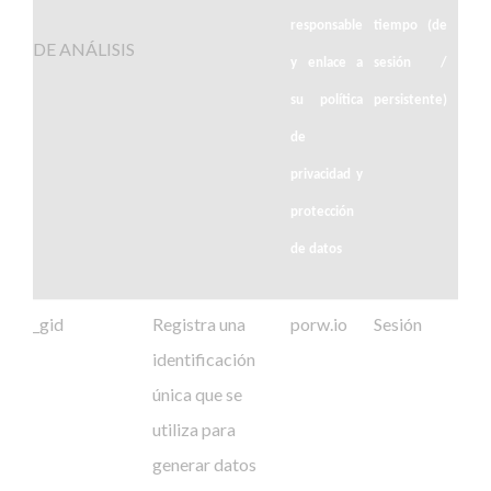
responsable
tiempo (de
DE ANÁLISIS
y enlace a
sesión /
su política
persistente)
de
privacidad y
protección
de datos
_gid
Registra una
porw.io
Sesión
identificación
única que se
utiliza para
generar datos