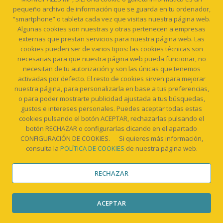
pequeño archivo de información que se guarda en tu ordenador,
“smartphone” o tableta cada vez que visitas nuestra página web.
Algunas cookies son nuestras y otras pertenecen a empresas
externas que prestan servicios para nuestra página web. Las
cookies pueden ser de varios tipos: las cookies técnicas son
necesarias para que nuestra página web pueda funcionar, no
necesitan de tu autorización y son las únicas que tenemos
Tipo de cookie
Finalidad
Entidad
Plazo de
activadas por defecto. El resto de cookies sirven para mejorar
nuestra página, para personalizarla en base a tus preferencias,
responsable
tiempo (de
o para poder mostrarte publicidad ajustada a tus búsquedas,
DE PUBLICIDAD
gustos e intereses personales. Puedes aceptar todas estas
y enlace a
sesión /
COMPORTAMENTAL
cookies pulsando el botón ACEPTAR, rechazarlas pulsando el
su política
persistente)
botón RECHAZAR o configurarlas clicando en el apartado
CONFIGURACIÓN DE COOKIES. Si quieres más información,
de
consulta la
POLÍTICA DE COOKIES
de nuestra página web.
privacidad y
RECHAZAR
protección
de datos
ACEPTAR