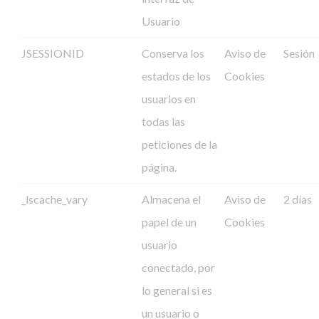
Usuario
JSESSIONID
Conserva los
Aviso de
Sesión
estados de los
Cookies
usuarios en
todas las
peticiones de la
página.
_lscache_vary
Almacena el
Aviso de
2 días
papel de un
Cookies
usuario
conectado, por
lo general si es
un usuario o