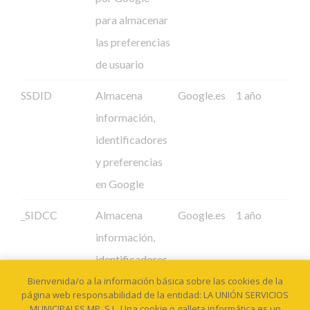
para almacenar
las preferencias
de usuario
SSDID
Almacena
Google.es
1 año
información,
identificadores
y preferencias
en Google
_SIDCC
Almacena
Google.es
1 año
información,
identificadores
Bienvenida/o a la información básica sobre las cookies de la
y preferencias
página web responsabilidad de la entidad: LA UNIÓN SERVICIOS
en Google
MUNICIPALES MP, S.L. Una cookie o galleta informática es un