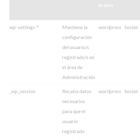
de datos
wp-settings-*
Mantiene la
wordpress
Sesión
configuración
del usuario/s
registrado/s en
el área de
Administración
_wp_session
Recaba datos
wordpress
Sesión
necesarios
para que el
usuario
registrado