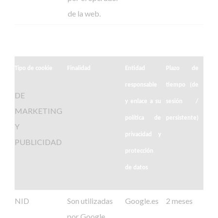
de la web.
Tipo de cookie
Finalidad
Entidad
Plazo de
responsable
tiempo (de
DE
y enlace a su
sesión /
MARKETING
política de
persistente)
Y
privacidad y
PUBLICIDAD
protección
de datos
NID
Son utilizadas
Google.es
2 meses
por Google