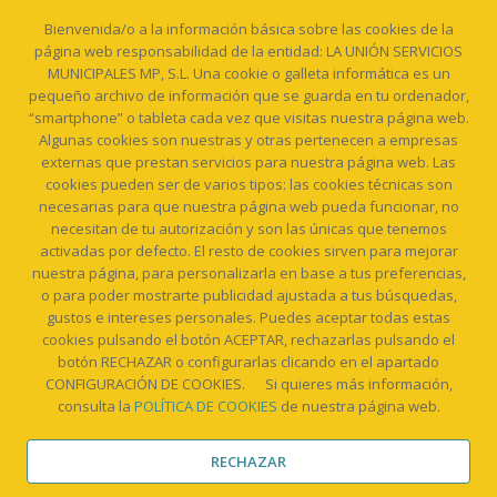
Bienvenida/o a la información básica sobre las cookies de la
página web responsabilidad de la entidad: LA UNIÓN SERVICIOS
MUNICIPALES MP, S.L. Una cookie o galleta informática es un
pequeño archivo de información que se guarda en tu ordenador,
“smartphone” o tableta cada vez que visitas nuestra página web.
Algunas cookies son nuestras y otras pertenecen a empresas
Política de cookies
externas que prestan servicios para nuestra página web. Las
Política de Privacidad
cookies pueden ser de varios tipos: las cookies técnicas son
necesarias para que nuestra página web pueda funcionar, no
necesitan de tu autorización y son las únicas que tenemos
activadas por defecto. El resto de cookies sirven para mejorar
nuestra página, para personalizarla en base a tus preferencias,
o para poder mostrarte publicidad ajustada a tus búsquedas,
gustos e intereses personales. Puedes aceptar todas estas
cookies pulsando el botón ACEPTAR, rechazarlas pulsando el
Calle Matadero, S/N, Planta Baja. 30360 LA UNIÓN
botón RECHAZAR o configurarlas clicando en el apartado
CONFIGURACIÓN DE COOKIES. Si quieres más información,
consulta la
POLÍTICA DE COOKIES
de nuestra página web.
informacion@usmlaunion.es
RECHAZAR