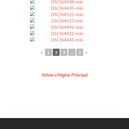
◄
1
2
3
...
5
►
Volver a Página Principal